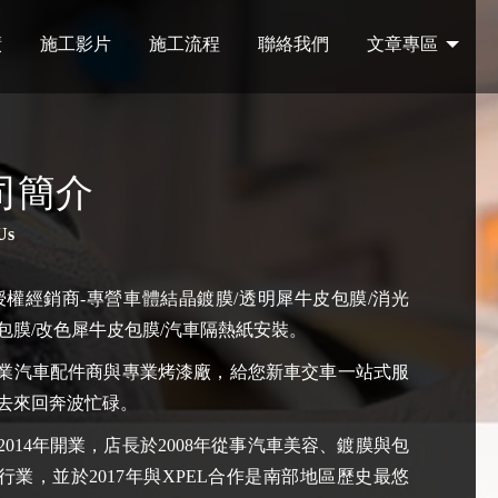
績
施工影片
施工流程
聯絡我們
文章專區
司簡介
Us
L授權經銷商-專營車體結晶鍍膜/透明犀牛皮包膜/消光
包膜/改色犀牛皮包膜/汽車隔熱紙安裝。
業汽車配件商與專業烤漆廠，給您新車交車一站式服
去來回奔波忙碌。
2014年開業，店長於2008年從事汽車美容、鍍膜與包
行業，並於2017年與XPEL合作是南部地區歷史最悠