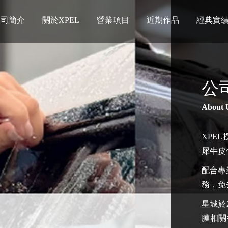
公司簡介
關於XPEL
營業項目
近期作品
經典實
公
About 
XPE
犀牛皮
配合專
務，免
星城於
膜相關