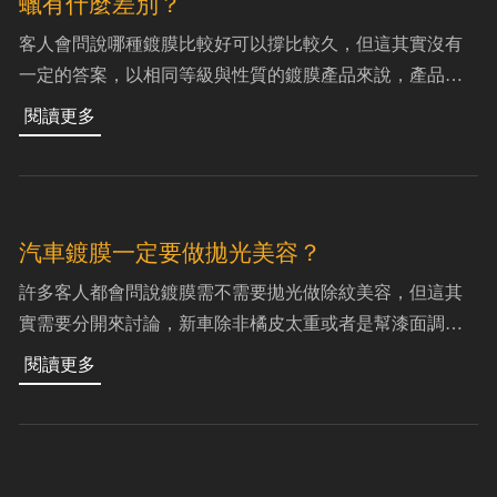
蠟有什麼差別？
客人會問說哪種鍍膜比較好可以撐比較久，但這其實沒有
一定的答案，以相同等級與性質的鍍膜產品來說，產品本
身差異不大但是在施做的流程、環境與工法不同將會讓效
果產生極大的差距，縱使用的是相同的產品也是一樣，很
汽車鍍膜一定要做拋光美容？
許多客人都會問說鍍膜需不需要拋光做除紋美容，但這其
實需要分開來討論，新車除非橘皮太重或者是幫漆面調亮
度才需做拋光，非新車就看表面的太陽紋、機械紋等細紋
是否明顯在自然光源下是否依舊清晰可見，那麼就會建議