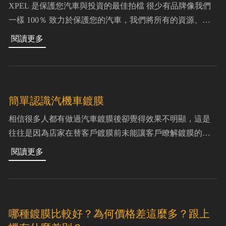
XPEL 是保護您汽車與投資的最佳拍檔 很少有品牌像我們
一樣 100％ 致力於保護您的汽車，我們將所有的資源、時
間、人力資本和研究，集中在具有創新性的汽車保護產品
上。我們從設計到銷售，以及整個生產流程
簡單認識汽機車鍍膜
相信很多人都有做過汽車鍍膜後卻覺得效果不明顯，這是
往往是因為店家在替客戶鍍膜前未能讓客戶瞭解鍍膜的真
正功效，甚至誇大的解說導致消費者的誤導。市面上有許
多名稱的鍍膜但其主要可分為結晶型與非結晶型的奈米鍍
哪種鍍膜比較好？為何價格差這麼多？跟上