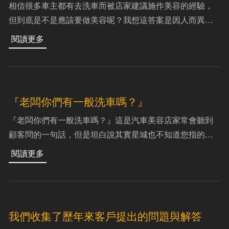
相信很多車主都有去洗車而被店家建議施作美容的經驗，
但到底是不是應該要做美容呢？我想這答案是因人而異
的，因為每位車主在保養汽車的情況都不相同，有的人經
常自己DIY有的人則常去給店家洗車打蠟，其實車上有9
『老闆你們有一般洗車嗎？』
『老闆你們有一般洗車嗎？』這是汽車美容店家常會聽到
顧客問的一句話，但是坦白說其實星城也不知道您指的一
般洗車到底是如何的一般，要打蠟還是單純泡沫清潔呢？
坊間一般洗車以小型車來說可能洗車+打蠟500有找，
我們收集了歷年來客戶提出的問題與解答