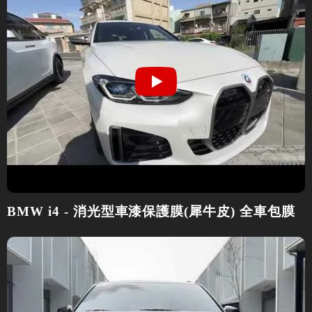
BMW i4 - 消光型車漆保護膜(犀牛皮) 全車包膜