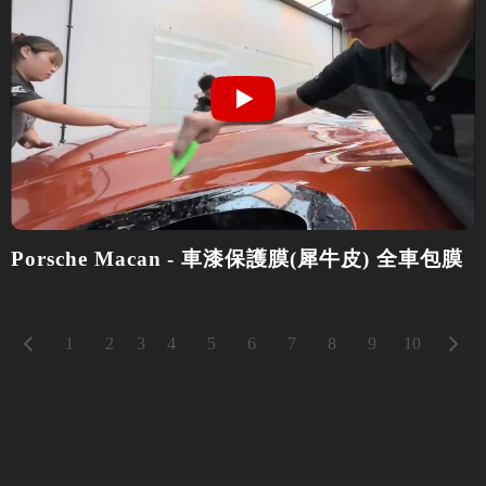
Porsche Macan - 車漆保護膜(犀牛皮) 全車包膜
3
1
2
4
5
6
7
8
9
10